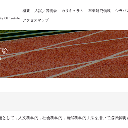
概要
入試／説明会
カリキュラム
卒業研究領域
シラバ
アクセスマップ
グ論
論
題として，人文科学的，社会科学的，自然科学的手法を用いて追求解明