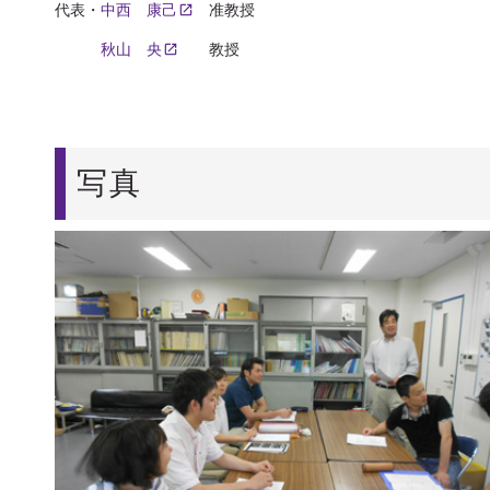
代表・
中西 康己
准教授
秋山 央
教授
写真