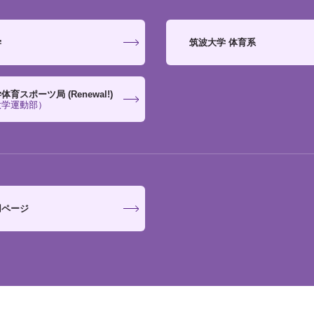
学
筑波大学 体育系
育スポーツ局 (Renewal!)
大学運動部）
用ページ