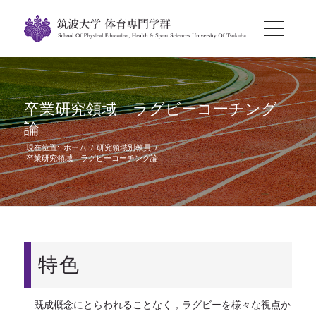
卒業研究領域 ラグビーコーチング
論
現在位置:
ホーム
/
研究領域別教員
/
卒業研究領域 ラグビーコーチング論
特色
既成概念にとらわれることなく，ラグビーを様々な視点か